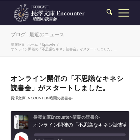
ブログ - 最近のニュース
現在位置:
ホーム
/
Episode
/
オンライン開催の「不思議なキネシ読書会」がスタートしました。...
オンライン開催の「不思議なキネシ
読書会」がスタートしました。
長澤文庫ENCOUNTER-暗闇の読書会-
長澤文庫Encounter-暗闇の読書会-
オンライン開催の「不思議なキネシ読書会」が