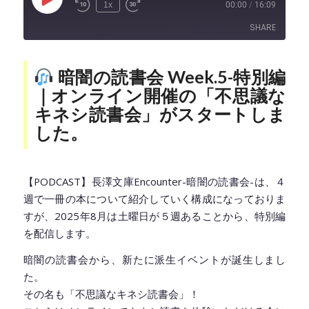
Play
1x
00:00
/
16:09
Episode
SHARE
SHARE
暗闇の読書会 Week.5-特別編
｜
オンライン開催の「不思議な
LINK
キネシ読書会」がスタートしま
した。
EMBED
【PODCAST】長澤文庫Encounter-暗闇の読書会-は、４
週で一冊の本について紹介していく構成になっておりま
すが、2025年8月は土曜日が５週あることから、特別編
を配信します。
暗闇の読書会から、新たに派生イベントが誕生しまし
た。
その名も「不思議なキネシ読書会」！