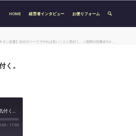
HOME
経営者インタビュー
お便りフォーム
キネシ読書】自分のペースでやれば良いことに気付く。｜暗闇の読書会Vol....
付く。
【キネシ読書】自分のペースでやれば良いことに気付く。｜暗闇の読書会Vol.08-3
0:00
/
17:03