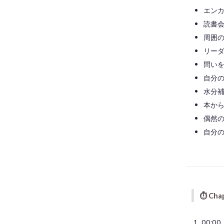
エン
読書
周囲
リー
問い
自分
水分
本か
偶然
自分
⏱
Cha
00: