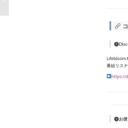
ライブ』が...
コ
❶
Di
Lifebl
番組リスナ
https://
❷お便