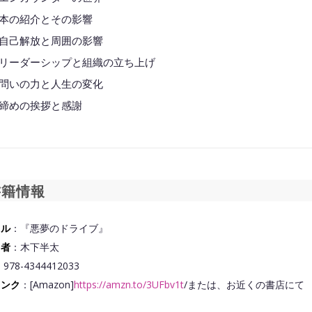
35 本の紹介とその影響
46 自己解放と周囲の影響
11 リーダーシップと組織の立ち上げ
51 問いの力と人生の変化
25 締めの挨拶と感謝
◆━━━━━━━━━━━━━━━━━━━━◆
籍情報
トル
：『悪夢のドライブ』
者
：木下半太
978-4344412033
リンク
：[Amazon]
https://amzn.to/3UFbv1t
/または、お近くの書店にて