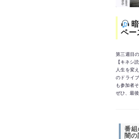
SHARE
暗
ペー
LINK
EMBED
第三週目
【キネシ読
人生を変
のドライ
も参加者そ
ぜひ、最後
番組
闇の