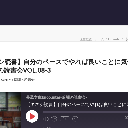
現在位置:
ホーム
/
Episode
/
【
シ読書】自分のペースでやれば良いことに気
読書会VOL.08-3
OUNTER-暗闇の読書会-
長澤文庫Encounter-暗闇の読書会-
0
Play
1x
Episode