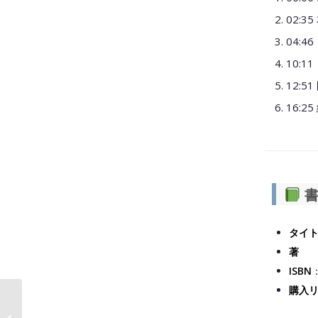
02:
04:
10:
12:
16:
書
タイ
著 
ISBN
：
購入
夢を食いつぶすジャイ
アン上司!? 『悪夢のド