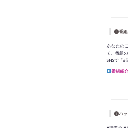
❹番組
あなたの
て、番組の
SNSで「
番組紹
❺ハッ
#読書会 